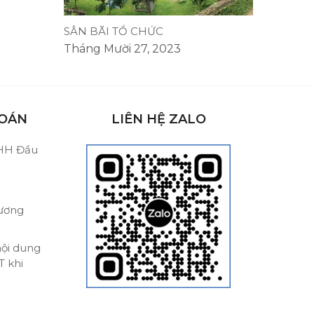
SÂN BÃI TỔ CHỨC
Tháng Mười 27, 2023
TOÁN
LIÊN HỆ ZALO
NHH Đầu
ương
nội dung
T khi