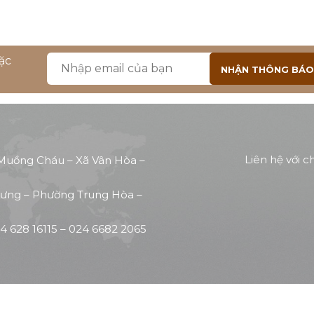
ặc
Liên hệ với c
 Muồng Cháu – Xã Vân Hòa –
 Hưng – Phường Trung Hòa –
4 628 16115
–
024 6682 2065