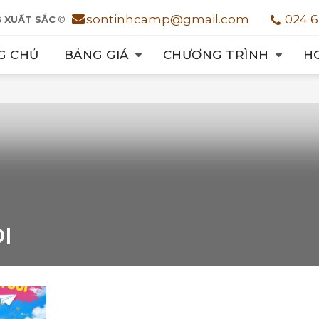
sontinhcamp@gmail.com
024 6
 XUẤT SẮC
©
G CHỦ
BẢNG GIÁ
CHƯƠNG TRÌNH
H
I