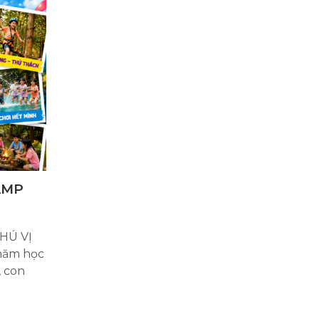
AMP
HÚ VỊ
năm học
, con