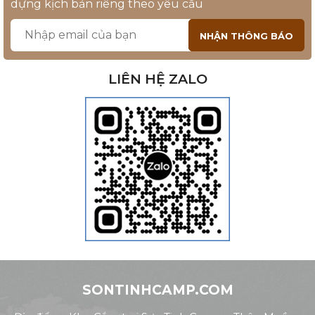
dựng kịch bản riêng theo yêu cầu
LIÊN HỆ ZALO
SONTINHCAMP.COM