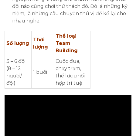
đội nào cũng chơi thử thách đó. Đó là những kỷ
niệm, là những câu chuyện thú vị để kể lại cho
nhau nghe.
Thể loại
Thời
Số lượng
Team
lượng
Building
3 – 6 đội
Cuộc đua,
(8 – 12
chạy trạm,
1 buổi
người/
thể lực phối
đội)
hợp trí tuệ