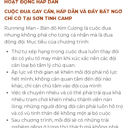
HOẠT ĐỘNG HẤP DẪN
CUỘC ĐUA GAY CẤN, HẤP DẪN VÀ ĐẦY BẤT NGỜ
CHỈ CÓ TẠI SƠN TINH CAMP
Running Man – Bản đồ Kim Cương là cuộc đua
nhưng không phải cho từng cá nhân mà là đua
đồng đội. Mục tiêu của chương trình:
Thứ tự xếp hạng trong cuộc đua luôn thay đổi
do có yếu tố may mắn khi xúc xắc nên các đội
cần loại bỏ tâm lý chủ quan.
Áp lực về thời gian sẽ khiến mỗi đội phải nỗ lực
hết mình, không cần quan tâm đến đội nào
khác, chỉ cần chú tâm vào đội của mình
Việc di chuyển nhiều và có thể phải trải qua khá
nhiều trạm chơi khiến nhiều thành viên nản
lòng, những người đồng đội cần phải luôn hỗ trợ
và cổ vũ tinh thần để không một ai bỏ cuộc
Sau chương trình, mỗi đội sẽ có những trải
nghiệm riêng ở từng thử thách mà không phải