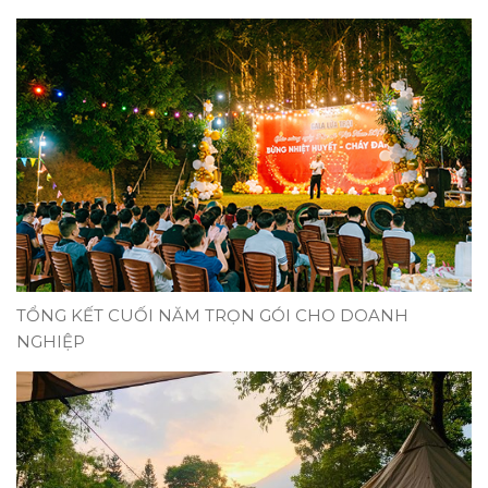
TỔNG KẾT CUỐI NĂM TRỌN GÓI CHO DOANH
NGHIỆP